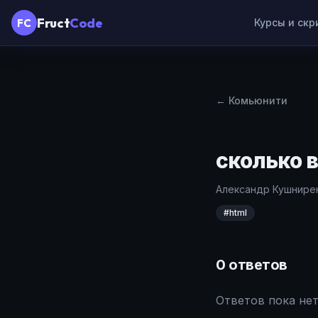
Fruct
Code
FC
Курсы и ск
← Комьюнити
сколько 
Александр Кушнире
#
html
0
ответов
Ответов пока нет